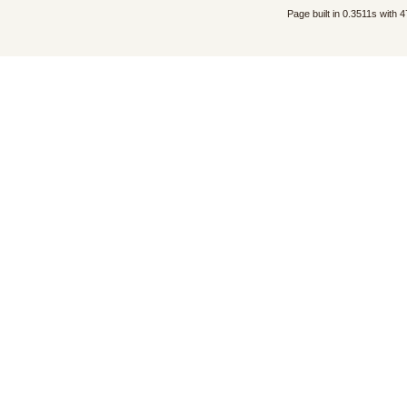
Page built in 0.3511s with