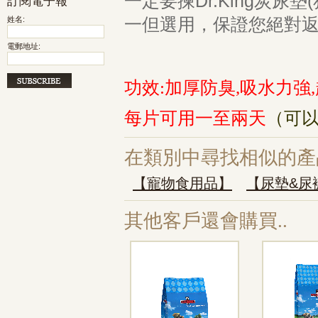
一定要揀Dr.King炭尿
訂閱電子報
一但選用，保證您絕對
姓名:
電郵地址:
功效:
加厚防
臭,吸水力強
每片可用一至兩天
（可以
在類別中尋找相似的產
【寵物食用品】
【尿墊&尿
其他客戶還會購買..