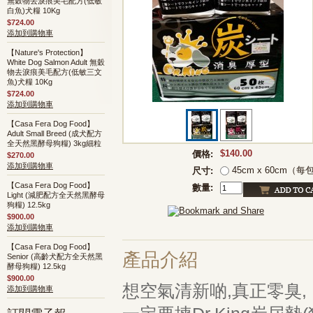
無穀物去淚痕美毛配方(低敏
白魚)犬糧 10Kg
$724.00
添加到購物車
【Nature's Protection】
White Dog Salmon Adult 無穀
物去淚痕美毛配方(低敏三文
魚)犬糧 10Kg
$724.00
添加到購物車
【Casa Fera Dog Food】
Adult Small Breed (成犬配方
全天然黑酵母狗糧) 3kg細粒
$140.00
價格:
$270.00
添加到購物車
45cm x 60cm（每
尺寸:
【Casa Fera Dog Food】
數量:
Light (減肥配方全天然黑酵母
狗糧) 12.5kg
$900.00
添加到購物車
【Casa Fera Dog Food】
產品介紹
Senior (高齡犬配方全天然黑
酵母狗糧) 12.5kg
$900.00
想空氣清新啲,真正零臭,
添加到購物車