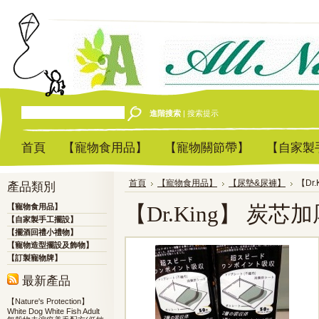
進階搜索
|
搜索提示
首頁
【寵物食用品】
【寵物關節帶】
【自家製
首頁
【寵物食用品】
【尿墊&尿褲】
【Dr
產品類別
【Dr.King】 炭芯
【寵物食用品】
【自家製手工擺設】
【擺酒回禮小禮物】
【寵物造型擺設及飾物】
【訂製寵物牌】
最新產品
【Nature's Protection】
White Dog White Fish Adult