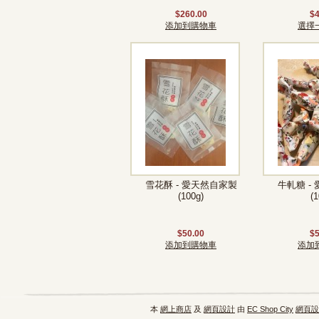
$260.00
$4
添加到購物車
選擇
雪花酥 - 愛天然自家製
牛軋糖 -
(100g)
(1
$50.00
$5
添加到購物車
添加
本
網上商店
及
網頁設計
由
EC Shop City
網頁設