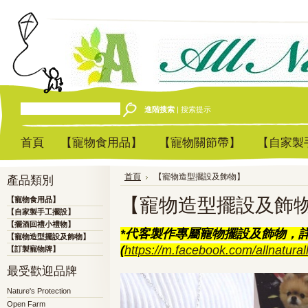
進階搜索
|
搜索提示
首頁
【寵物食用品】
【寵物關節帶】
【自家製
首頁
【寵物造型擺設及飾物】
產品類別
【寵物造型擺設及飾
【寵物食用品】
【自家製手工擺設】
【擺酒回禮小禮物】
*
代客製作專屬寵物擺設及飾物，詳情可Wha
【寵物造型擺設及飾物】
(
https://m.facebook.com/allnatural
【訂製寵物牌】
最受歡迎品牌
Nature's Protection
Open Farm