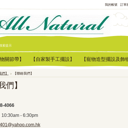
我的帳號
訂單
搜索提示
物關節帶】
【自家製手工擺設】
【寵物造型擺設及飾
我們】
【聯絡我們】
我們】
8-4066
:30am - 6:30pm
1401@yahoo.com.hk