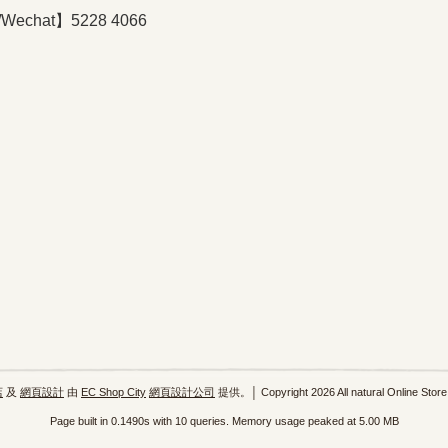
/Wechat】5228 4066
店
及
網頁設計
由
EC Shop City
網頁設計公司
提供。│ Copyright 2026 All natural Online Store
Page built in 0.1490s with 10 queries. Memory usage peaked at 5.00 MB