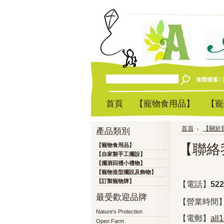
進階搜索
|
首頁
【寵物食用品】
【寵
首頁
【關於
產品類別
【聯絡
【寵物食用品】
【自家製手工擺設】
【擺酒回禮小禮物】
【寵物造型擺設及飾物】
【訂製寵物牌】
【電話】
522
最受歡迎品牌
【營業時間】10
Nature's Protection
【電郵】
all
Open Farm