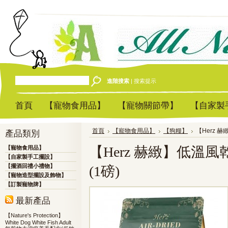
進階搜索
|
搜索提示
首頁
【寵物食用品】
【寵物關節帶】
【自家製
首頁
【寵物食用品】
【狗糧】
【Herz 
產品類別
【Herz 赫緻】低溫
【寵物食用品】
【自家製手工擺設】
【擺酒回禮小禮物】
(1磅)
【寵物造型擺設及飾物】
【訂製寵物牌】
最新產品
【Nature's Protection】
White Dog White Fish Adult