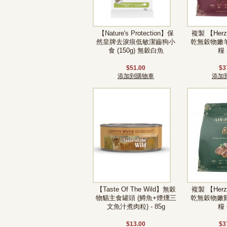
【Nature's Protection】保
複製 【He
然皇牌去淚痕低敏潔齒狗小
乾無穀物嫩
食 (150g) 無穀白魚
糧 
$51.00
$3
添加到購物車
添加
【Taste Of The Wild】無穀
複製 【He
物貓主食罐頭 (鱒魚+煙燻三
乾無穀物嫩
文魚汁煮肉粒) - 85g
糧 
$13.00
$3