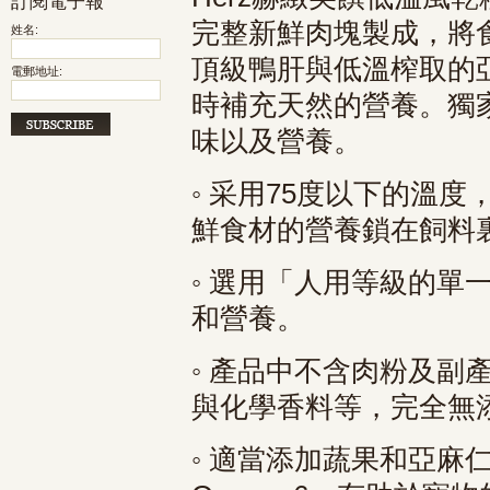
訂閱電子報
完整新鮮肉塊製成，將
姓名:
頂級鴨肝與低溫榨取的
電郵地址:
時補充天然的營養。獨
味以及營養。
◦ 采用75度以下的溫
鮮食材的營養鎖在飼料
◦ 選用「人用等級的單
和營養。
◦ 產品中不含肉粉及副
與化學香料等，完全無
◦ 適當添加蔬果和亞麻仁