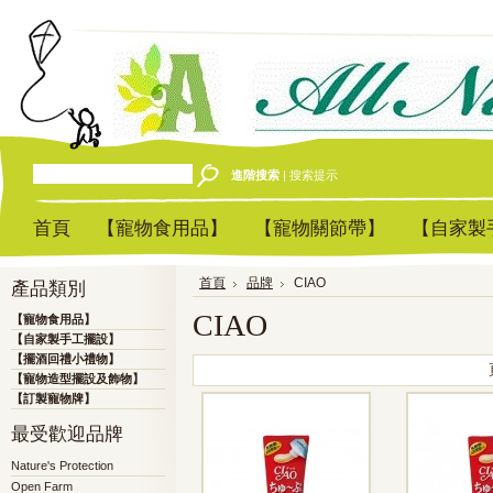
進階搜索
|
搜索提示
首頁
【寵物食用品】
【寵物關節帶】
【自家製
首頁
品牌
CIAO
產品類別
CIAO
【寵物食用品】
【自家製手工擺設】
【擺酒回禮小禮物】
【寵物造型擺設及飾物】
【訂製寵物牌】
最受歡迎品牌
Nature's Protection
Open Farm