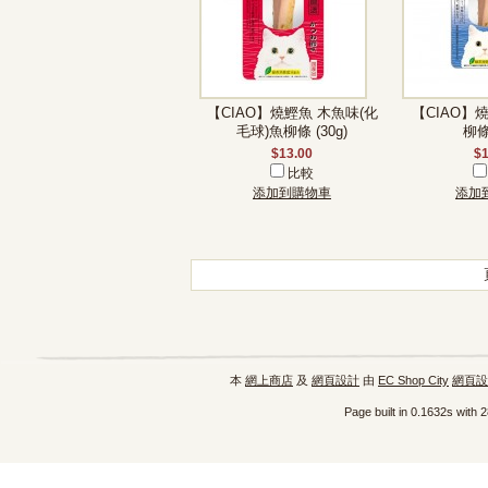
【CIAO】燒鰹魚 木魚味(化
【CIAO】
毛球)魚柳條 (30g)
柳條 
$13.00
$1
比較
添加到購物車
添加
本
網上商店
及
網頁設計
由
EC Shop City
網頁設
Page built in 0.1632s with