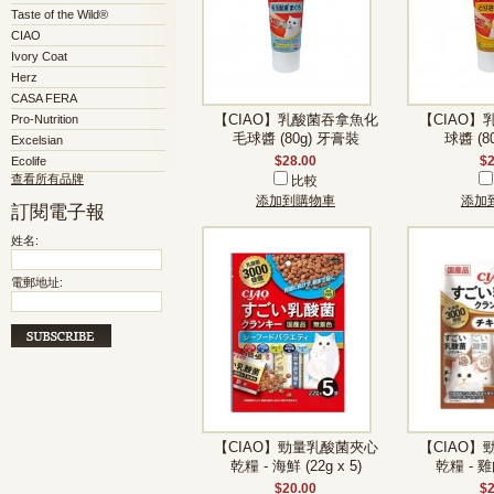
Taste of the Wild®
CIAO
Ivory Coat
Herz
CASA FERA
Pro-Nutrition
【CIAO】乳酸菌吞拿魚化
【CIAO
毛球醬 (80g) 牙膏裝
球醬 (8
Excelsian
Ecolife
$28.00
$2
查看所有品牌
比較
添加到購物車
添加
訂閱電子報
姓名:
電郵地址:
【CIAO】勁量乳酸菌夾心
【CIAO
乾糧 - 海鮮 (22g x 5)
乾糧 - 雞肉
$20.00
$2