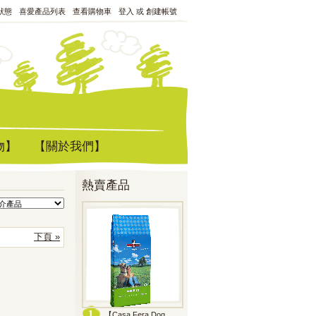
狀態
喜愛產品列表
查看購物車
登入
或
創建帳號
物】
【關於我們】
熱賣產品
下頁 »
【Casa Fera Dog