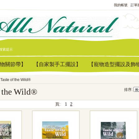
我的帳號
訂單
搜索提示
物關節帶】
【自家製手工擺設】
【寵物造型擺設及飾
Taste of the Wild®
f the Wild®
排序:
頁:
1
2