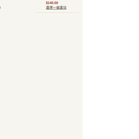
$140.00
&
選擇一個選項
烤