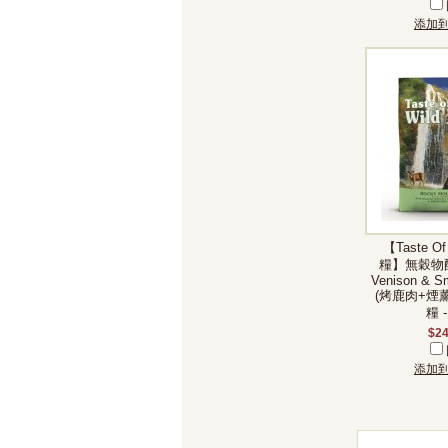
添加
【Taste Of
糧】無穀物配方
Venison & S
(烤鹿肉+煙
糧 -
$24
添加