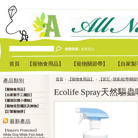
進階搜索
|
搜索提示
首頁
【寵物食用品】
【寵物關節帶】
【自家製
首頁
【寵物食用品】
【其它 - 除虱/蚊帶/關
產品類別
Ecolife Spray天然驅蟲
【寵物食用品】
【自家製手工擺設】
【擺酒回禮小禮物】
【寵物造型擺設及飾物】
【訂製寵物牌】
最新產品
【Nature's Protection】
White Dog White Fish Adult