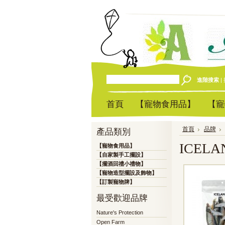
進階搜索
|
首頁
【寵物食用品】
【寵
首頁
品牌
產品類別
ICELA
【寵物食用品】
【自家製手工擺設】
【擺酒回禮小禮物】
【寵物造型擺設及飾物】
【訂製寵物牌】
最受歡迎品牌
Nature's Protection
Open Farm