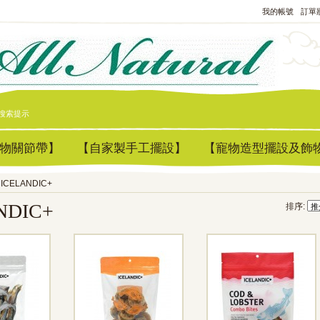
我的帳號
訂單
搜索提示
物關節帶】
【自家製手工擺設】
【寵物造型擺設及飾
ICELANDIC+
NDIC+
排序: