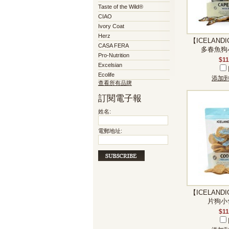
Taste of the Wild®
CIAO
Ivory Coat
Herz
【ICELAND
CASA FERA
多春魚狗小
Pro-Nutrition
$11
Excelsian
Ecolife
添加
查看所有品牌
訂閱電子報
姓名:
電郵地址:
【ICELAND
片狗小食
$11