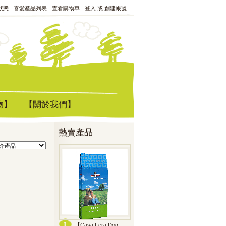
狀態
喜愛產品列表
查看購物車
登入
或
創建帳號
物】
【關於我們】
熱賣產品
【Casa Fera Dog