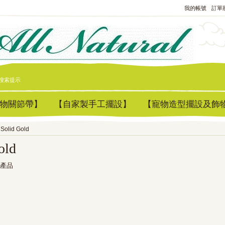
我的帳號
訂單
搜索提示
物關節帶】
【自家製手工擺設】
【寵物造型擺設及飾
Solid Gold
old
產品