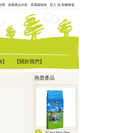
狀態
喜愛產品列表
查看購物車
登入
或
創建帳號
物】
【關於我們】
熱賣產品
【Casa Fera Dog