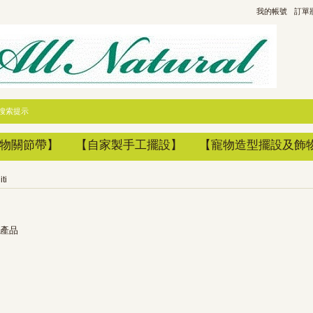
我的帳號
訂單
搜索提示
物關節帶】
【自家製手工擺設】
【寵物造型擺設及飾
iti
產品