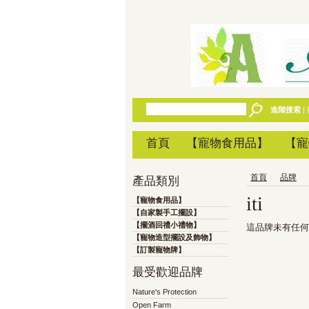
進階搜索
|
首頁
【寵物食用品】
【寵
首頁
品牌
產品類別
iti
【寵物食用品】
【自家製手工擺設】
【擺酒回禮小禮物】
這品牌未有任何
【寵物造型擺設及飾物】
【訂製寵物牌】
最受歡迎品牌
Nature's Protection
Open Farm