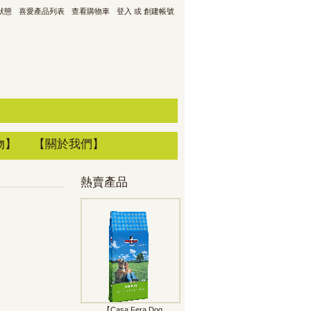
狀態
喜愛產品列表
查看購物車
登入
或
創建帳號
物】
【關於我們】
熱賣產品
【Casa Fera Dog